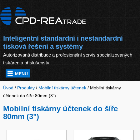
Inteligentní standardní i nestandardní
tisková řešení a systémy
Autorizovaná distribuce a profesionální servis specializovaných
tiskáren a příslušenství
MENU
Úvod
/
Produkty
/
Mobilní tiskárny účtenek
/
Mobilní tiskárny
účtenek do šíře 80mm (3")
Mobilní tiskárny účtenek do šíře
80mm (3")