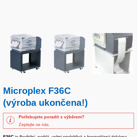
Microplex F36C
(výroba ukončena!)
Potřebujete poradit s výběrem?
Zeptejte se nás.
F36C
je flexibilní, rychlá, velmi spolehlivá a hospodárná tiskárna.