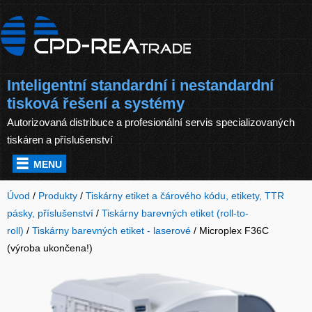
Inteligentní standardní i nestandardní
tisková řešení a systémy
Autorizovaná distribuce a profesionální servis specializovaných
tiskáren a příslušenství
MENU
Úvod
/
Produkty
/
Tiskárny etiket a čárového kódu, etikety, TTR
pásky, příslušenství
/
Tiskárny barevných etiket (roll-to-
roll)
/
Tiskárny barevných etiket - laserové
/
Microplex F36C
(výroba ukončena!)