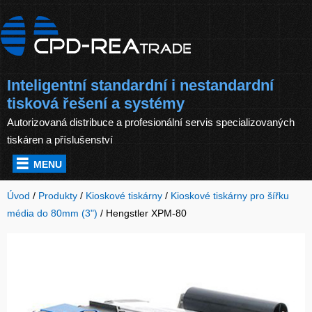
Inteligentní standardní i nestandardní
tisková řešení a systémy
Autorizovaná distribuce a profesionální servis specializovaných
tiskáren a příslušenství
MENU
Úvod
/
Produkty
/
Kioskové tiskárny
/
Kioskové tiskárny pro šířku
média do 80mm (3")
/
Hengstler XPM-80