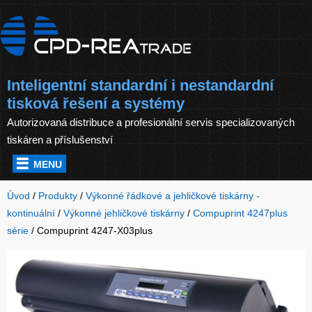
Inteligentní standardní i nestandardní
tisková řešení a systémy
Autorizovaná distribuce a profesionální servis specializovaných
tiskáren a příslušenství
MENU
Úvod
/
Produkty
/
Výkonné řádkové a jehličkové tiskárny -
kontinuální
/
Výkonné jehličkové tiskárny
/
Compuprint 4247plus
série
/
Compuprint 4247-X03plus