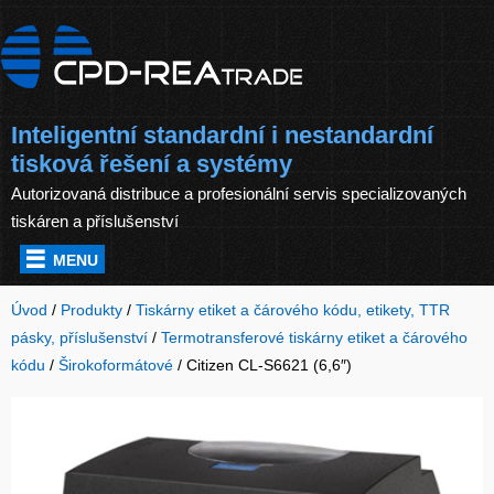
Inteligentní standardní i nestandardní
tisková řešení a systémy
Autorizovaná distribuce a profesionální servis specializovaných
tiskáren a příslušenství
MENU
Úvod
/
Produkty
/
Tiskárny etiket a čárového kódu, etikety, TTR
pásky, příslušenství
/
Termotransferové tiskárny etiket a čárového
kódu
/
Širokoformátové
/
Citizen CL-S6621 (6,6″)