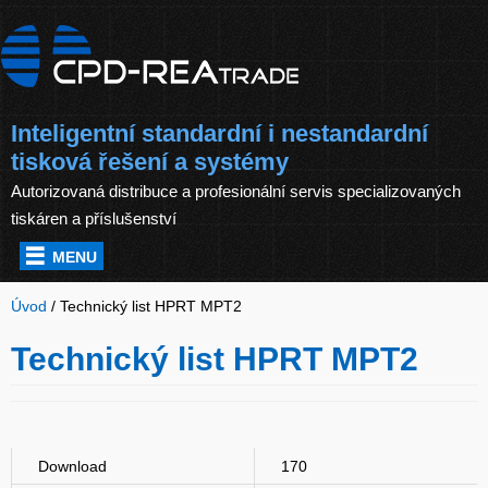
Inteligentní standardní i nestandardní
tisková řešení a systémy
Autorizovaná distribuce a profesionální servis specializovaných
tiskáren a příslušenství
MENU
Úvod
/
Technický list HPRT MPT2
Technický list HPRT MPT2
Download
170