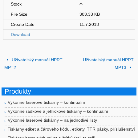
Stock
∞
File Size
303.33 KB
Create Date
11.7.2018
Download
Užívatelský manuál HPRT
Užívatelský manuál HPRT
MPT2
MPT3
Produkty
Výkonné laserové tiskárny – kontinuální
Výkonné řádkové a jehličkové tiskárny – kontinuální
Výkonné laserové tiskárny – na jednotlivé listy
Tiskárny etiket a čárového kódu, etikety, TTR pásky, příslušenství